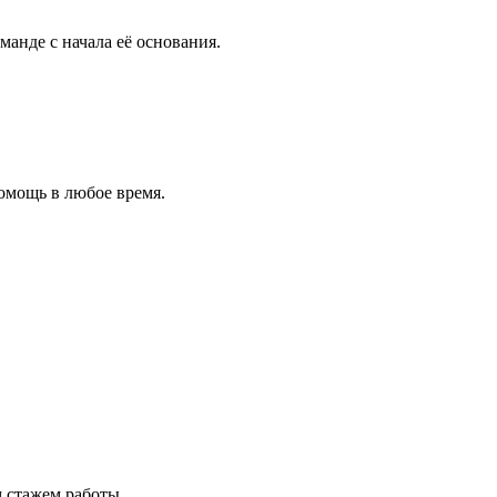
анде с начала её основания.
омощь в любое время.
 стажем работы.