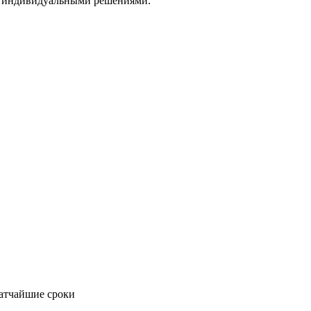
ад индивидуальными решениями.
ратчайшие сроки