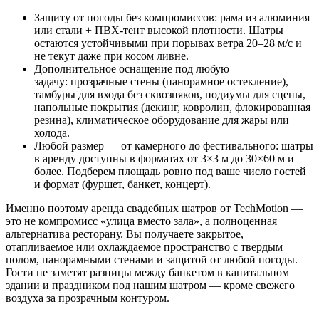
Защиту от погоды без компромиссов: рама из алюминия
или стали + ПВХ-тент высокой плотности. Шатры
остаются устойчивыми при порывах ветра 20–28 м/с и
не текут даже при косом ливне.
Дополнительное оснащение под любую
задачу: прозрачные стены (панорамное остекление),
тамбуры для входа без сквозняков, подиумы для сцены,
напольные покрытия (декинг, ковролин, флокированная
резина), климатическое оборудование для жары или
холода.
Любой размер — от камерного до фестивального: шатры
в аренду доступны в форматах от 3×3 м до 30×60 м и
более. Подберем площадь ровно под ваше число гостей
и формат (фуршет, банкет, концерт).
Именно поэтому аренда свадебных шатров от TechMotion —
это не компромисс «улица вместо зала», а полноценная
альтернатива ресторану. Вы получаете закрытое,
отапливаемое или охлаждаемое пространство с твердым
полом, панорамными стенами и защитой от любой погоды.
Гости не заметят разницы между банкетом в капитальном
здании и праздником под нашим шатром — кроме свежего
воздуха за прозрачным контуром.