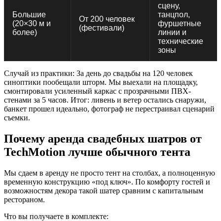
сцену,
Большие
танцпол,
От 200 человек
(20×30 м и
фуршетные
(фестивали)
более)
линии и
технические
зоны
Случай из практики: За день до свадьбы на 120 человек
синоптики пообещали шторм. Мы выехали на площадку,
смонтировали усиленный каркас с прозрачными ПВХ-
стенами за 5 часов. Итог: ливень и ветер остались снаружи,
банкет прошел идеально, фотограф не перестраивал сценарий
съемки.
Почему аренда свадебных шатров от
TechMotion лучше обычного тента
Мы сдаем в аренду не просто тент на столбах, а полноценную
временную конструкцию «под ключ». По комфорту гостей и
возможностям декора такой шатер сравним с капитальным
рестораном.
Что вы получаете в комплекте: