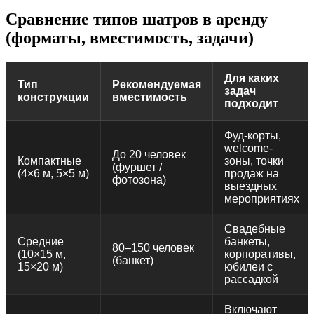
Сравнение типов шатров в аренду
(форматы, вместимость, задачи)
Для каких
Тип
Рекомендуемая
задач
конструкции
вместимость
подходит
Фуд-корты,
welcome-
До 20 человек
Компактные
зоны, точки
(фуршет /
(4×6 м, 5×5 м)
продаж на
фотозона)
выездных
мероприятиях
Свадебные
Средние
банкеты,
80–150 человек
(10×15 м,
корпоративы,
(банкет)
15×20 м)
юбилеи с
рассадкой
Включают