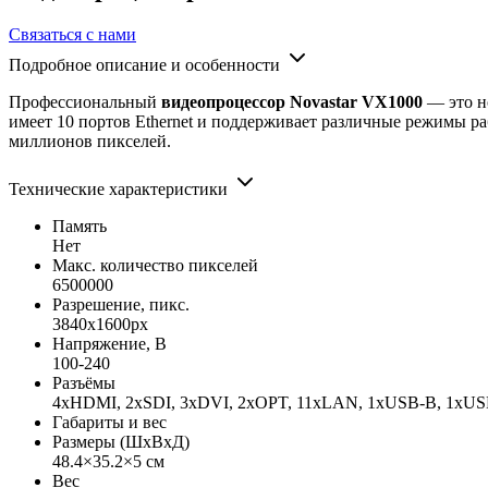
Связаться с нами
Подробное описание и особенности
Профессиональный
видеопроцессор Novastar VX1000
— это но
имеет 10 портов Ethernet и поддерживает различные режимы ра
миллионов пикселей.
Технические характеристики
Память
Нет
Макс. количество пикселей
6500000
Разрешение, пикс.
3840x1600px
Напряжение, В
100-240
Разъёмы
4xHDMI, 2xSDI, 3xDVI, 2xOPT, 11xLAN, 1xUSB-B, 1xUS
Габариты и вес
Размеры (ШxВxД)
48.4×35.2×5 см
Вес